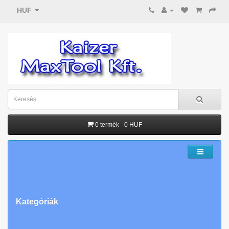
HUF
0 termék - 0 HUF
Kategóriák