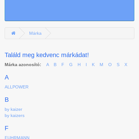
Márka
Találd meg kedvenc márkádat!
Márka azonosító:
A
B
F
G
H
I
K
M
O
S
X
A
ALLPOWER
B
by kaizer
by kaizers
F
FUHRMANN