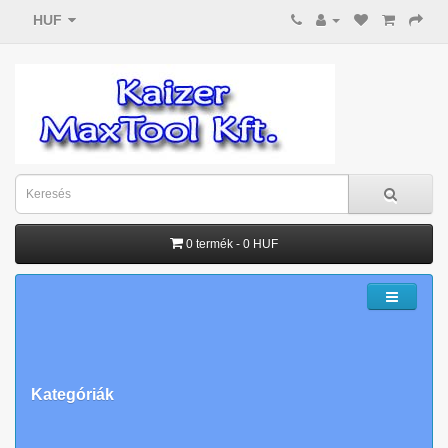
HUF
0 termék - 0 HUF
Kategóriák