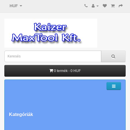
HUF
0 termék - 0 HUF
Kategóriák