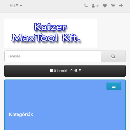
HUF
0 termék - 0 HUF
Kategóriák