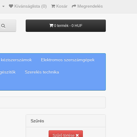
m
Kívánságlista (0)
Kosár
Megrendelés
0 termék - 0 HUF
 kéziszerszámok
Elektromos szerszámgépek
gészítők
Szerelés technika
Szűrés
Szűrő törlése