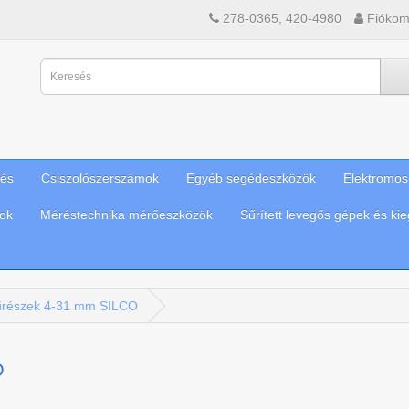
278-0365, 420-4980
Fióko
sés
Csiszolószerszámok
Egyéb segédeszközök
Elektromos
ok
Méréstechnika mérőeszközök
Sűrített levegős gépek és kie
fűrészek 4-31 mm SILCO
O