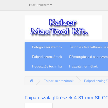
HUF
Pénznem
Befogó szerszámok
Beton és falazatfúrás vé
Faipari szerszámok
Fémforgácsoló szerszám
Hegesztés technika
Használt termékek
Faipari szerszámok
Faipari szalag
Faipari szalagfűrészek 4-31 mm SILC