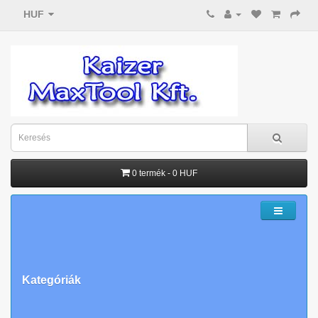
HUF
0 termék - 0 HUF
Kategóriák